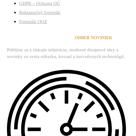
GDPR – Ochrana OÚ
Reklamačný formulár
Formulár OOZ
ZAREGISTROVAŤ SA NA
ODBER NOVINIEK
Prihláste sa a získajte inšpiráciu, moderné dizajnové idey a
novinky zo sveta nábytku, kovaní a inovatívnych technológií.