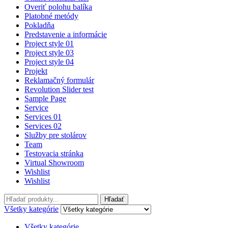
Overiť polohu balíka
Platobné metódy
Pokladňa
Predstavenie a informácie
Project style 01
Project style 03
Project style 04
Projekt
Reklamačný formulár
Revolution Slider test
Sample Page
Service
Services 01
Services 02
Služby pre stolárov
Team
Testovacia stránka
Virtual Showroom
Wishlist
Wishlist
Hľadať:
Hľadať
Všetky kategórie
Všetky kategórie