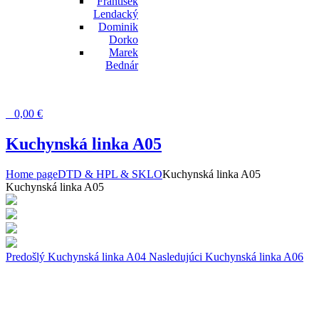
František
Lendacký
Dominik
Dorko
Marek
Bednár
+421 (0)905
443 825
0
0,00
€
Menu
Kuchynská linka A05
Home page
DTD & HPL & SKLO
Kuchynská linka A05
Kuchynská linka A05
Predošlý
Kuchynská linka A04
Nasledujúci
Kuchynská linka A06