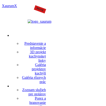
XaurumX
VÝROBNÉ
ZAMERANIE A
Predstavenie a
PROJEKTY
informácie
3D projekt
kuchynskej
linky
Galéria
projektov
kuchýň
Galéria rôznych
prác
SLUŽBY PRE
Zoznam služieb
STOLÁROV
pre stolárov
Porez a
hranovanie