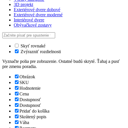
3D projekt
Exteriérové dvere dobové
Exteriérové dvere moderné
Interiérové dvere
Obývačkové zostavy
Skyť rovnaké
Zvýrazniť rozdielnosti
Vyznačte polia pre zobrazenie. Ostatné budú skryté. Ťahaj a pusť
pre zmenu poradia.
Obrázok
SKU
Hodnotenie
Cena
Dostupnosť
Dostupnosť
Pridať do košíka
Skrátený popis
Váha