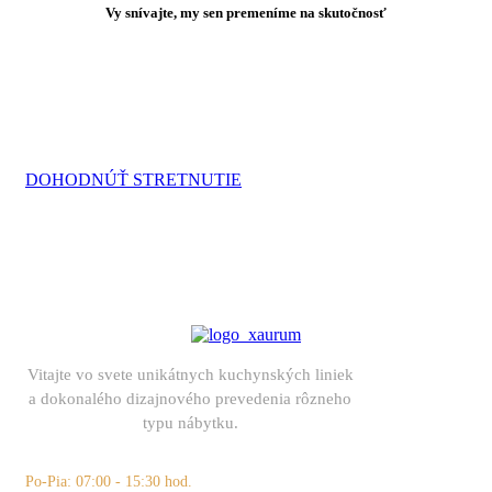
Vy snívajte, my sen premeníme na skutočnosť
Sme schopní navrhnúť a
vyrobiť kuchyňu podľa
vašich snov. A možno aj viac
DOHODNÚŤ STRETNUTIE
Vitajte vo svete unikátnych kuchynských liniek
a dokonalého dizajnového prevedenia rôzneho
typu nábytku.
+421 (0)905 443 825
Po-Pia: 07:00 - 15:30 hod.