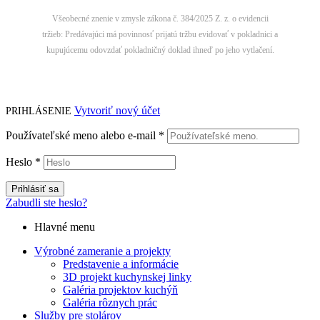
Všeobecné znenie v zmysle zákona č. 384/2025 Z. z. o evidencii
tržieb:
Predávajúci má povinnosť prijatú tržbu evidovať v pokladnici a
kupujúcemu odovzdať pokladničný doklad ihneď po jeho vytlačení.
Vytvoriť nový účet
PRIHLÁSENIE
Používateľské meno alebo e-mail
*
Heslo
*
Prihlásiť sa
Zabudli ste heslo?
Hlavné menu
Výrobné zameranie a projekty
Predstavenie a informácie
3D projekt kuchynskej linky
Galéria projektov kuchýň
Galéria rôznych prác
Služby pre stolárov