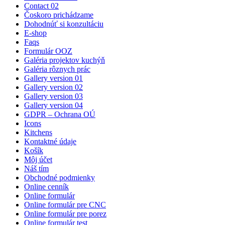
Contact 02
Čoskoro prichádzame
Dohodnúť si konzultáciu
E-shop
Faqs
Formulár OOZ
Galéria projektov kuchýň
Galéria rôznych prác
Gallery version 01
Gallery version 02
Gallery version 03
Gallery version 04
GDPR – Ochrana OÚ
Icons
Kitchens
Kontaktné údaje
Košík
Môj účet
Náš tím
Obchodné podmienky
Online cenník
Online formulár
Online formulár pre CNC
Online formulár pre porez
Online formulár test