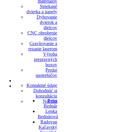
materiálov
Striekané
dvierka a panely
Dyhovanie
dvierok a
dielcov
CNC obrobenie
dielcov
Gravírovanie a
rezanie laserom
Výroba
prepravných
boxov
Predaj
spotrebičov
E-SHOP
Kontaktné údaje
KONTAKT
Dohodnúť si
konzultáciu
Peter
Náš tím
Bednár
Lenka
Bednárová
Radovan
Kaľavský