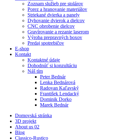
Zoznam služieb pre stolárov
Porez a hranovanie materiálov
Striekané dvierka a panely
Dyhovanie dvierok a dielcov
CNC obrobenie dielcov
Gravírovanie a rezanie laserom
Výroba prepravných boxov
Predaj spotrebičov
E-shop
Kontakt
Kontaktné údaje
Dohodnúť si konzultáciu
Náš tím
Peter Bednár
Lenka Bednárová
Radovan Kaľavský
František Lendacký
Dominik Dorko
Marek Bednár
Domovská stránka
3D projekt
About us 02
Blog
Classico-Rustico