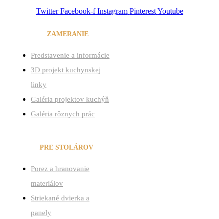
Twitter
Facebook-f
Instagram
Pinterest
Youtube
VÝROBNÉ
ZAMERANIE
Menu
Predstavenie a informácie
3D projekt kuchynskej
linky
Galéria projektov kuchýň
Galéria rôznych prác
SLUŽBY
PRE STOLÁROV
Menu
Porez a hranovanie
materiálov
Striekané dvierka a
panely