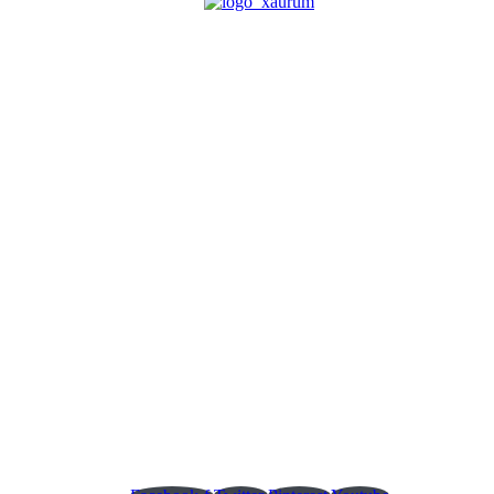
Inovatívne a kreatívne
riešenia pre váš domov
a firmu
+421 (0)905 443 825
info@xaurumx.sk
xaurumX s.r.o.
055 62 Prakovce 392
Po-Pia: 07:00 - 14:30 (~15:30) hod.
So: podľa predchádzajúcej dohody
Ne: deň pracovného pokoja