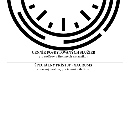
CENNÍK POSKYTOVANÝCH SLUŽIEB
pre stolárov a firemných zákazníkov
ŠPECIÁLNY PRÍSTUP - XAURUMX
chránený heslom, pre interné záležitosti
©2026
xaurumX, s.r.o.
Všetky práva vyhradené. Webdesign:
Marek Bednár
Platba hotovosťou alebo kartou v kuchynskom štúdiu nie je k
dispozícii. Informujte sa prosím o ďalších možnostiach.