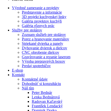
Výrobné zameranie a projekty
Predstavenie a informácie
3D projekt kuchynskej linky
Galéria projektov kuchýň
Galéria rôznych prác
Služby pre stolárov
Zoznam služieb pre stolárov
Porez a hranovanie materiálov
Striekané dvierka a panely
Dyhovanie dvierok a dielcov
CNC obrobenie dielcov
Gravírovanie a rezanie laserom
Výroba prepravných boxov
Predaj spotrebičov
E-shop
Kontakt
Kontaktné údaje
Dohodnúť si konzultáciu
Náš tím
Peter Bednár
Lenka Bednárová
Radovan Kaľavský
František Lendacký
Dominik Dorko