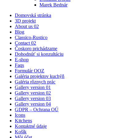
Marek Bednár
Domovská stránka
3D projekt
About us 02
Blog
Classico-Rustico
Contact 02
Čoskoro prichádzame
Dohodnúť si konzultáciu
E-shop
Faqs
Formulár OOZ
Galéria projektov kuchýň
Galéria rôznych prác
Gallery version 01
Gallery version 02
Gallery version 03
Gallery version 04
GDPR – Ochrana OÚ
Icons
Kitchens
Kontaktné údaje
Košík
Môj účet