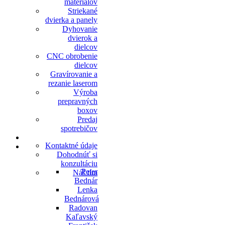
materiálov
Striekané
dvierka a panely
Dyhovanie
dvierok a
dielcov
CNC obrobenie
dielcov
Gravírovanie a
rezanie laserom
Výroba
prepravných
boxov
Predaj
spotrebičov
E-SHOP
Kontaktné údaje
KONTAKT
Dohodnúť si
konzultáciu
Peter
Náš tím
Bednár
Lenka
Bednárová
Radovan
Kaľavský