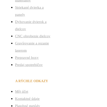
materiálov
Striekané dvierka a
panely
Dyhovanie dvierok a
dielcov
CNC obrobenie dielcov
Gravírovanie a rezanie
laserom
Prepravné boxy
Predaj spotrebičov
ÚČET
A RÝCHLE ODKAZY
Menu
Môj účet
Kontaktné údaje
Platobné metódy