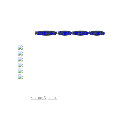
Po-Pia: 07:00 - 14:30 (~15:30) hod.
So: podľa predchádzajúcej dohody
Ne: deň pracovného pokoja
Facebook-f
Twitter
Pinterest
Youtube
©2025
xaurumX, s.r.o.
Všetky práva vyhradené.