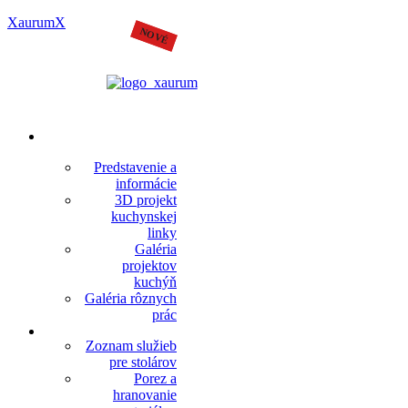
XaurumX
VÝROBNÉ
ZAMERANIE A
Predstavenie a
PROJEKTY
informácie
3D projekt
kuchynskej
linky
Galéria
projektov
kuchýň
Galéria rôznych
prác
SLUŽBY PRE
Zoznam služieb
STOLÁROV
pre stolárov
Porez a
hranovanie