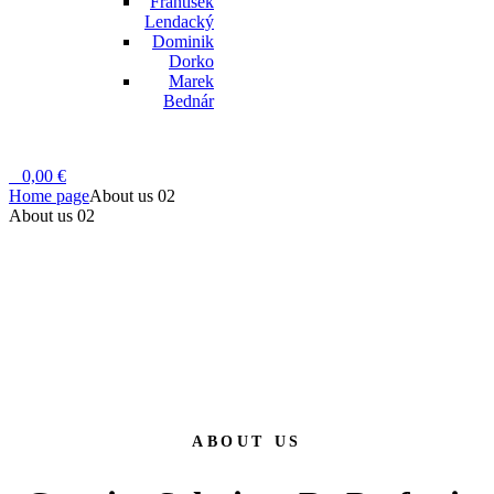
František
Lendacký
Dominik
Dorko
Marek
Bednár
+421 (0)905
443 825
0
0,00
€
Menu
Home page
About us 02
About us 02
ABOUT US