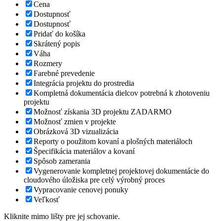
Cena
Dostupnosť
Dostupnosť
Pridať do košíka
Skrátený popis
Váha
Rozmery
Farebné prevedenie
Integrácia projektu do prostredia
Kompletná dokumentácia dielcov potrebná k zhotoveniu
projektu
Možnosť získania 3D projektu ZADARMO
Možnosť zmien v projekte
Obrázková 3D vizualizácia
Reporty o použitom kovaní a plošných materiáloch
Špecifikácia materiálov a kovaní
Spôsob zamerania
Vygenerovanie kompletnej projektovej dokumentácie do
cloudového úložiska pre celý výrobný proces
Vypracovanie cenovej ponuky
Veľkosť
Kliknite mimo lišty pre jej schovanie.