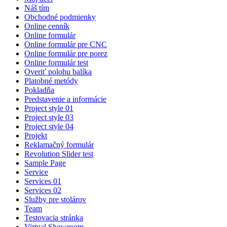
Náš tím
Obchodné podmienky
Online cenník
Online formulár
Online formulár pre CNC
Online formulár pre porez
Online formulár test
Overiť polohu balíka
Platobné metódy
Pokladňa
Predstavenie a informácie
Project style 01
Project style 03
Project style 04
Projekt
Reklamačný formulár
Revolution Slider test
Sample Page
Service
Services 01
Services 02
Služby pre stolárov
Team
Testovacia stránka
Virtual Showroom