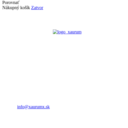
Porovnať
Nákupný košík
Zatvor
Inovatívne a kreatívne
riešenia pre váš domov
a firmu
+421 (0)905 443 825
info@xaurumx.sk
xaurumX s.r.o.
055 62 Prakovce 392