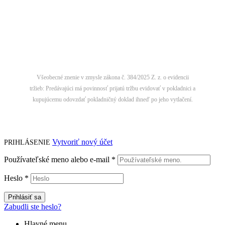
©2026
xaurumX, s.r.o.
Všetky práva vyhradené. Webdesign:
Marek Bednár
Platba hotovosťou alebo kartou v kuchynskom štúdiu nie je k
dispozícii. Informujte sa prosím o ďalších možnostiach.
Všeobecné znenie v zmysle zákona č. 384/2025 Z. z. o evidencii
tržieb:
Predávajúci má povinnosť prijatú tržbu evidovať v pokladnici a
kupujúcemu odovzdať pokladničný doklad ihneď po jeho vytlačení.
Vytvoriť nový účet
PRIHLÁSENIE
Používateľské meno alebo e-mail
*
Heslo
*
Prihlásiť sa
Zabudli ste heslo?
Hlavné menu