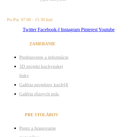
+421 (0)905 443 825
Po-Pia: 07:00 - 15:30 hod.
Twitter
Facebook-f
Instagram
Pinterest
Youtube
VÝROBNÉ
ZAMERANIE
Menu
Predstavenie a informácie
3D projekt kuchynskej
linky
Galéria projektov kuchýň
Galéria rôznych prác
SLUŽBY
PRE STOLÁROV
Menu
Porez a hranovanie