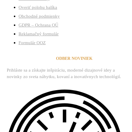
Overiť polohu balíka
Obchodné podmienky
GDPR – Ochrana OÚ
Reklamačný formulár
Formulár OOZ
ZAREGISTROVAŤ SA NA
ODBER NOVINIEK
Prihláste sa a získajte inšpiráciu, moderné dizajnové idey a
novinky zo sveta nábytku, kovaní a inovatívnych technológií.