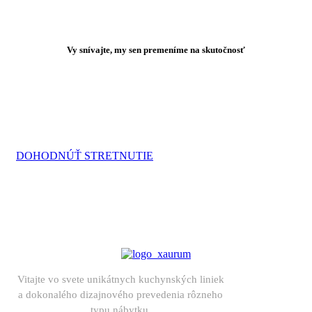
Vy snívajte, my sen premeníme na skutočnosť
Sme schopní navrhnúť a
vyrobiť kuchyňu podľa
vašich snov. A možno aj viac
DOHODNÚŤ STRETNUTIE
Vitajte vo svete unikátnych kuchynských liniek
a dokonalého dizajnového prevedenia rôzneho
typu nábytku.